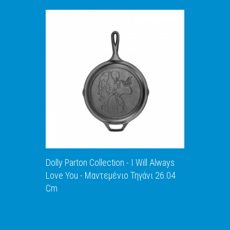
ΑΝΑΚΑΛΥΨΕ ΤΟ
Dolly Parton Collection - I Will Always
Love You - Μαντεμένιο Τηγάνι 26.04
Cm