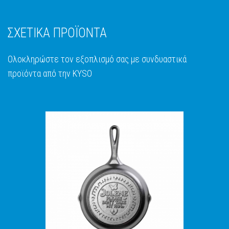
ΣΧΕΤΙΚΑ ΠΡΟΪΟΝΤΑ
Ολοκληρώστε τον εξοπλισμό σας με συνδυαστικά
προϊόντα από την KYSO