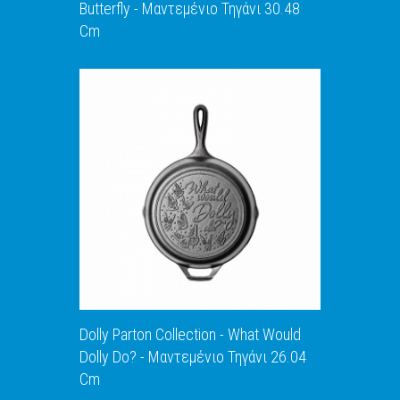
Butterfly - Μαντεμένιο Τηγάνι 30.48
Cm
ΑΝΑΚΑΛΥΨΕ ΤΟ
Dolly Parton Collection - What Would
Dolly Do? - Μαντεμένιο Τηγάνι 26.04
Cm