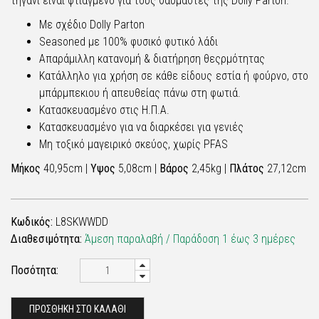
τηγάνι είναι φτιαγμένο για τους θαυμαστές της Dolly Parton.
Με σχέδιο Dolly Parton
Seasoned με 100% φυσικό φυτικό λάδι
Απαράμιλλη κατανομή & διατήρηση θεςρμότητας
Κατάλληλο για χρήση σε κάθε είδους εστία ή φούρνο, στο
μπάρμπεκιου ή απευθείας πάνω στη φωτιά.
Κατασκευασμένο στις Η.Π.Α.
Κατασκευασμένο για να διαρκέσει για γενιές
Μη τοξικό μαγειρικό σκεύος, χωρίς PFAS
Μήκος
40,95cm |
Υψος
5,08cm |
Βάρος
2,45kg |
Πλάτος
27,12cm
Κωδικός:
L8SKWWDD
Διαθεσιμότητα:
Άμεση παραλαβή / Παράδoση 1 έως 3 ημέρες
Ποσότητα:
ΠΡΟΣΘΗΚΗ ΣΤΟ ΚΑΛΑΘΙ