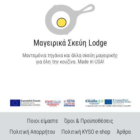
Μαγειρικά Σκεύη Lodge
Μαντεμένια τηγάνια και άλλα σκεύη μαγειρικής
για όλη την κουζίνα. Made in USA!
Ποιοι είμαστε
Όροι & Προϋποθέσεις
Πολιτική Απορρήτου
Πολιτική KYSO e-shop
Άρθρα