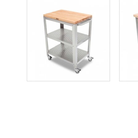
Boos Blocks - Καρότσι Κουζίνας
Boos
Culinarte - 76x51x4εκ.
Cuc
1200.00 €
ΑΝΑΚΑΛΥΨΕ ΤΟ