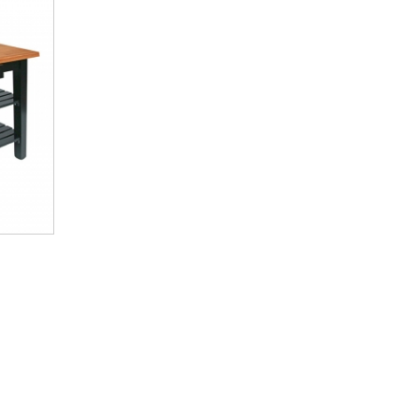
ασίας
 Ράφια