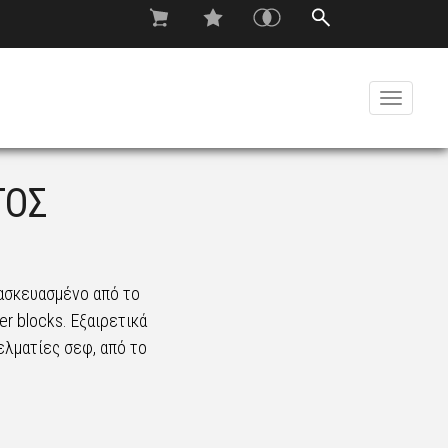
Toggle
navigati
ΤΟΣ
τασκευασμένο από το
er blocks. Εξαιρετικά
ελματίες σεφ, από το