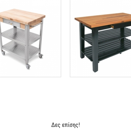
Classic Country Τραπέζι Εργ
 Blocks - Καρότσι Κουζίνας
Μαύρη Δρυς με Συρτάρι και 2
ina Elegante - 76x51x4εκ.
122 x 63,5 cm
1700.00 €
1900.00 €
Δες επίσης!
ΑΝΑΚΑΛΥΨΕ ΤΟ
ΑΝΑΚΑΛΥΨΕ ΤΟ