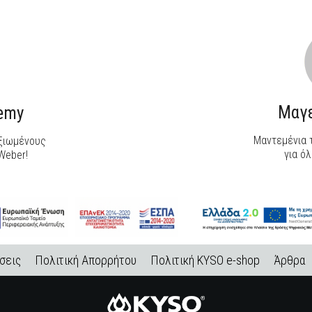
Μαγε
demy
Μαντεμένια τ
αξιωμένους
για όλ
Weber!
σεις
Πολιτική Απορρήτου
Πολιτική KYSO e-shop
Άρθρα