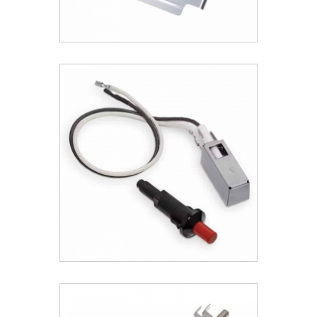
Weber® Catch Pan (Δοχείο Συλλογής
Λίπους) Q200/Q2000
20.29 €
ΑΝΑΚΑΛΥΨΕ ΤΟ
Weber® Κit Ανάφλεξης Genesis &