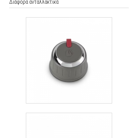
Διάφορα ανταλλακτικά
Weber® Sear Knob (Κουμπί
Ψησίματος) – Συμβατό με τη σειρά
Genesis II (2016+)