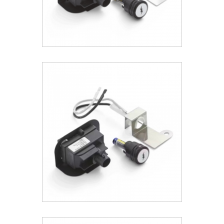
Weber® Κit Ανάφλεξης Q 1200/2200
48.11 €
ΑΝΑΚΑΛΥΨΕ ΤΟ