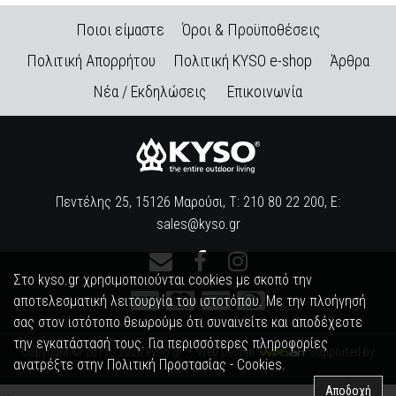
Ποιοι είμαστε
Όροι & Προϋποθέσεις
Πολιτική Απορρήτου
Πολιτική KYSO e-shop
Άρθρα
Νέα / Εκδηλώσεις
Επικοινωνία
Πεντέλης 25, 15126 Μαρούσι, Τ: 210 80 22 200, E:
sales@kyso.gr
Στο kyso.gr χρησιμοποιούνται cookies με σκοπό την
αποτελεσματική λειτουργία του ιστοτόπου. Με την πλοήγησή
σας στον ιστότοπο θεωρούμε ότι συναινείτε και αποδέχεστε
την εγκατάστασή τους. Για περισσότερες πληροφορίες
Copyright © 2017 - 2026 kyso.gr •
Web Design
Supported by
ανατρέξτε στην
Πολιτική Προστασίας - Cookies
.
infocube.gr
Αποδοχή