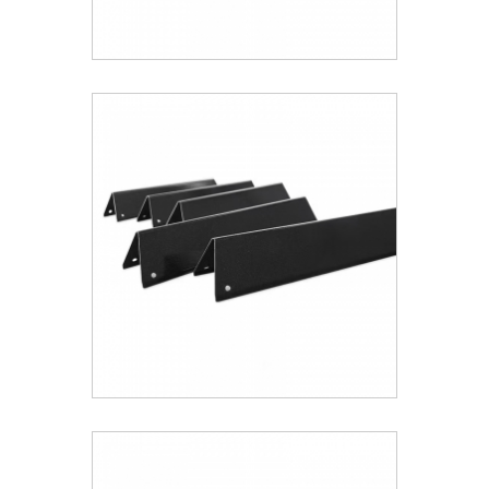
Weber® Flavorizer Bars Για Spirit 300
(2005-2012) - 5τμχ
73.99 €
ΑΝΑΚΑΛΥΨΕ ΤΟ
Weber® Flavorizer Bars Για Spirit 300