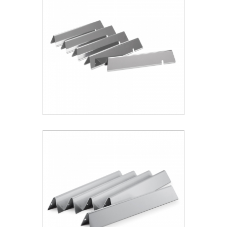
(2013-2024) - 5τμχ
101.99 €
ΑΝΑΚΑΛΥΨΕ ΤΟ
Weber® Ανοξείδωτα Flavorizer Bars
Για Spirit 300 (2013-2024) - 5τμχ
69.19 €
ΑΝΑΚΑΛΥΨΕ ΤΟ