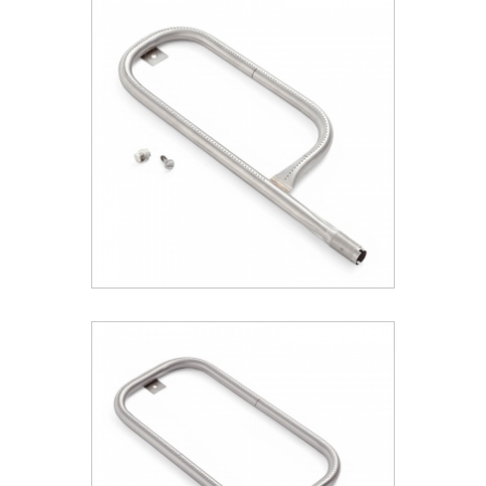
Weber® Κit Ανάφλεξης Q 3200
44.78 €
ΑΝΑΚΑΛΥΨΕ ΤΟ
Weber® Κit Καυστήρα Q 1000
46.13 €
ΑΝΑΚΑΛΥΨΕ ΤΟ