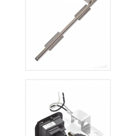
Spirit
22.47 €
ΑΝΑΚΑΛΥΨΕ ΤΟ
Weber® Σωλήνας σύνδεσης
(Crossover Tube) για Spirit & Spirit II
210 (μοντέλα από το 2013 και
νεότερα).
47.74 €
ΑΝΑΚΑΛΥΨΕ ΤΟ