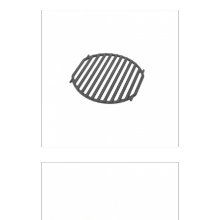
Weber® Κit Καυστήρα Q 3000
93.09 €
ΑΝΑΚΑΛΥΨΕ ΤΟ
Weber® Ένθετο GBS
94.98 €