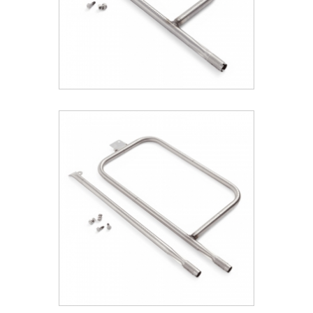
Weber® Κit Καυστήρα Q 2000
60.76 €
ΑΝΑΚΑΛΥΨΕ ΤΟ