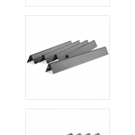
Weber® Flavorizer Bars Για Spirit 200
(2013-2024) - 3τμχ
71.99 €
ΑΝΑΚΑΛΥΨΕ ΤΟ
Weber® Flavorizer Bars Για Genesis
300 (2007-2010) - 5τμχ