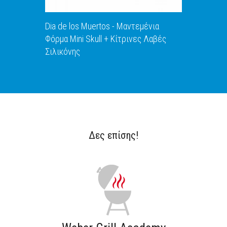
Dia de los Muertos - Μαντεμένια
Φόρμα Mini Skull + Κίτρινες Λαβές
Σιλικόνης
Δες επίσης!
ΑΝΑΚΑΛΥΨΕ ΤΟ