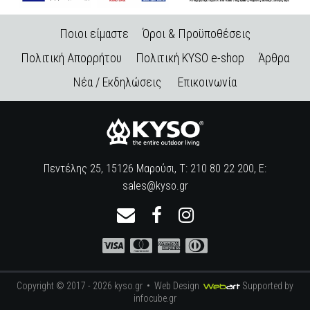
Ποιοι είμαστε
Όροι & Προϋποθέσεις
Πολιτική Απορρήτου
Πολιτική KYSO e-shop
Άρθρα
Νέα / Εκδηλώσεις
Επικοινωνία
Πεντέλης 25, 15126 Μαρούσι, Τ: 210 80 22 200, E:
sales@kyso.gr
Copyright © 2017 - 2026 kyso.gr •
Web Design
Supported by
infocube.gr