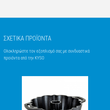
ΣΧΕΤΙΚΑ ΠΡΟΪΟΝΤΑ
Ολοκληρώστε τον εξοπλισμό σας με συνδυαστικά
προϊόντα από την KYSO