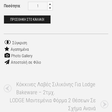
Ποσότητα:
ΠΡΟΣΘΗΚΗ ΣΤΟ ΚΑΛΑΘΙ
Σύγκριση
Αγαπημένα
Photo Gallery
Αποστολή σε Φίλο
Κόκκινες Λαβές Σιλικόνης Για Lodge
Bakeware – 2τμχ.
LODGE Μαντεμένια Φόρμα 2 Θέσεων Σε
Σχήμα Ανανά