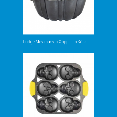
Lodge Μαντεμένια Φόρμα Για Κέικ
ΑΝΑΚΑΛΥΨΕ ΤΟ