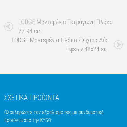
LODGE Μαντεμένια Τετράγωνη Πλάκα
27.94 cm
LODGE Μαντεμένια Πλάκα / Σχάρα Δύο
Οψεων 48x24 εκ.
ΣΧΕΤΙΚΑ ΠΡΟΪΟΝΤΑ
Ολοκληρώστε τον εξοπλισμό σας με συνδυαστικά
προϊόντα από την KYSO