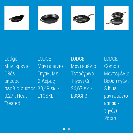
Lodge
LODGE
LODGE
LODGE
Μαντεμένιο
Μαντεμένιο
Μαντεμένιο
Combo
Οβάλ
Τηγάνι Με
Τετράγωνο
Μαντεμένιο
σκεύος
2 Λαβές
Τηγάνι Grill
Βαθύ τηγάνι
Ε
ΑΝΑΚΑΛΥΨΕ
ΑΝΑΚΑΛΥΨΕ
ΑΝΑΚΑΛΥΨΕ
ΑΝΑΚΑΛΥΨ
σερβιρίσματος
30,48 εκ. -
26,67 εκ. -
3 lt με
ΤΟ
ΤΟ
ΤΟ
ΤΟ
0,27lt Heat-
L10SKL
L8SGP3
μαντεμένιο
Treated
καπάκι-
τηγάνι
26cm