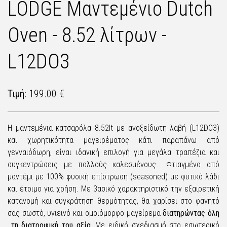
LODGE Μαντεμένιο Dutch
Oven - 8.52 λίτρων -
L12DO3
Τιμή:
199.00 €
Η μαντεμένια κατσαρόλα 8.52lt με ανοξείδωτη λαβή (L12DO3)
και χωρητικότητα μαγειρέματος κάτι παραπάνω από
γενναιόδωρη, είναι ιδανική επιλογή για μεγάλα τραπέζια και
συγκεντρώσεις με πολλούς καλεσμένους.. Φτιαγμένο από
μαντέμι με 100% φυσική επίστρωση (seasoned) με φυτικό λάδι
και έτοιμο για χρήση. Με βασικό χαρακτηριστικό την εξαιρετική
κατανομή και συγκράτηση θερμότητας, θα χαρίσει στο φαγητό
σας σωστό, υγιεινό και ομοιόμορφο μαγείρεμα
διατηρ
ώντας όλη
τη διατροφική του αξία.
Με ειδικό σχεδιασμό στο εσωτερικό