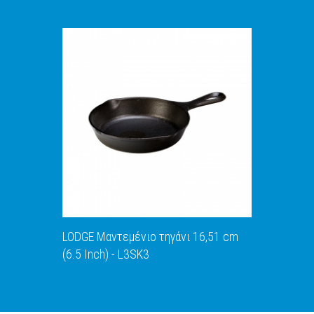
LODGE Μαντεμένιο τηγάνι 16,51 cm
(6.5 Inch) - L3SK3