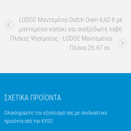
LODGE Μαντεμένιο Dutch Oven 6,62 lt με
μαντεμένιο καπάκι και ανοξείδωτη λαβή
Πλάκες Ψησίματος - LODGE Μαντεμένια
Πλάκα 26.67 εκ.
ΣΧΕΤΙΚΑ ΠΡΟΪΟΝΤΑ
Ολοκληρώστε τον εξοπλισμό σας με συνδυαστικά
προϊόντα από την KYSO