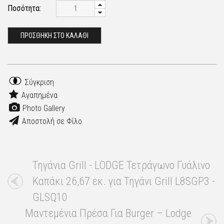
Ποσότητα:
ΠΡΟΣΘΗΚΗ ΣΤΟ ΚΑΛΑΘΙ
Σύγκριση
Αγαπημένα
Photo Gallery
Αποστολή σε Φίλο
Τηγάνια Grill - LODGE Τετράγωνο Γυάλινο
Καπάκι 26,67 εκ. για Τηγάνι Grill L8SGP3 -
GLSQ10
Μαντεμένια Πρέσα Για Burger – Lodge