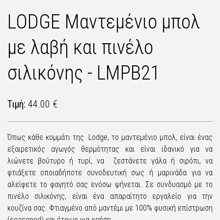
LODGE Μαντεμένιο μπολ
με λαβή και πινέλο
σιλικόνης - LMPB21
Τιμή:
44.00 €
Όπως κάθε κομμάτι της Lodge, το μαντεμένιο μπολ, είναι ένας
εξαιρετικός αγωγός θερμότητας και είναι ιδανικό για να
λιώνετε βούτυρο ή τυρί, να ζεστάνετε γάλα ή σιρόπι, να
φτιάξετε οποιαδήποτε συνοδευτική σως ή μαρινάδα για να
αλείφετε το φαγητό σας ενόσω ψήνεται. Σε συνδυασμό με το
πινέλο σιλικόνης, είναι ένα απαραίτητο εργαλείο για την
κουζίνα σας. Φτιαγμένo από μαντέμι με 100% φυσική επίστρωση
(seasoned) και έτοιμo για χρήση.