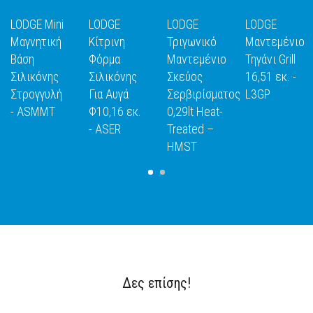
LODGE Mini
LODGE
LODGE
LODGE
Μαγνητική
Κίτρινη
Τριγωνικό
Μαντεμένιο
Βάση
Φόρμα
Μαντεμένιο
Τηγάνι Grill
Σιλικόνης
Σιλικόνης
Σκεύος
16,51 εκ. -
Ε
ΑΝΑΚΑΛΥΨΕ
ΑΝΑΚΑΛΥΨΕ
ΑΝΑΚΑΛΥΨΕ
ΑΝΑΚΑΛΥΨ
Στρογγυλή
Για Αυγά
Σερβιρίσματος
L3GP
ΤΟ
ΤΟ
ΤΟ
ΤΟ
- ASMMT
Φ10,16 εκ.
0,29lt Heat-
- ASER
Treated –
HMST
Δες επίσης!