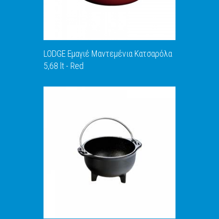
LODGE Εμαγιέ Μαντεμένια Κατσαρόλα
5,68 lt - Red
ΑΝΑΚΑΛΥΨΕ ΤΟ