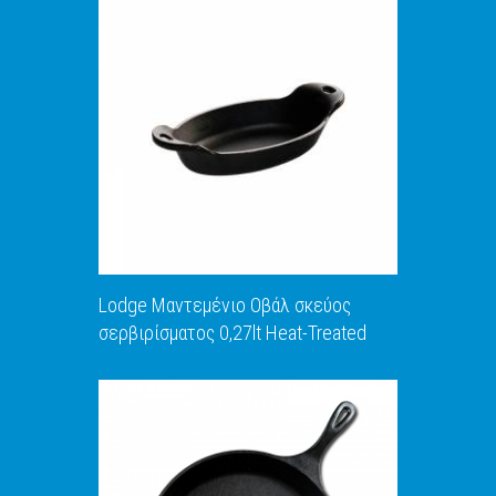
Lodge Μαντεμένιο Οβάλ σκεύος
σερβιρίσματος 0,27lt Heat-Treated