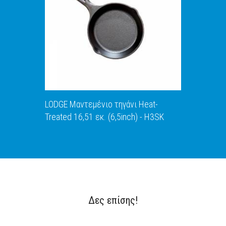
ΑΝΑΚΑΛΥΨΕ ΤΟ
LODGE Μαντεμένιο τηγάνι Heat-
Treated 16,51 εκ. (6,5inch) - H3SK
Δες επίσης!
ΑΝΑΚΑΛΥΨΕ ΤΟ