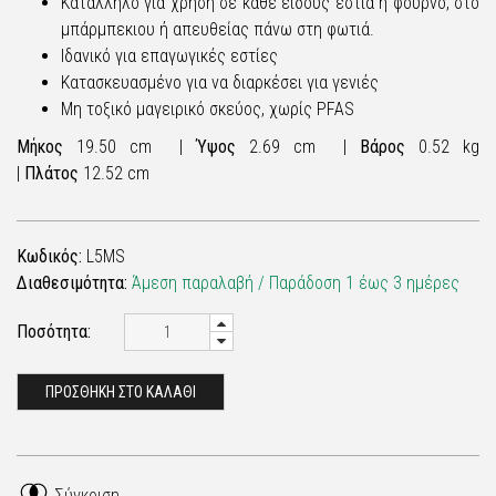
Κατάλληλο για χρήση σε κάθε είδους εστία ή φούρνο, στο
μπάρμπεκιου ή απευθείας πάνω στη φωτιά.
Ιδανικό για επαγωγικές εστίες
Κατασκευασμένο για να διαρκέσει για γενιές
Μη τοξικό μαγειρικό σκεύος, χωρίς PFAS
Μήκος
19.50 cm |
Ύψος
2.69 cm |
Βάρος
0.52 kg
|
Πλάτος
12.52 cm
Κωδικός:
L5MS
Διαθεσιμότητα:
Άμεση παραλαβή / Παράδoση 1 έως 3 ημέρες
Ποσότητα:
ΠΡΟΣΘΗΚΗ ΣΤΟ ΚΑΛΑΘΙ
Σύγκριση