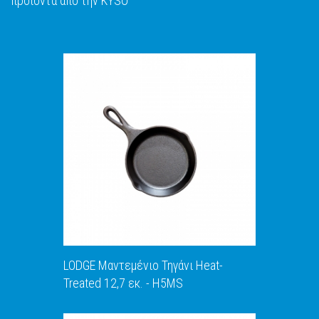
προϊόντα από την KYSO
LODGE Μαντεμένιο Τηγάνι Heat-
Treated 12,7 εκ. - H5MS