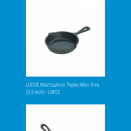
ΑΝΑΚΑΛΥΨΕ ΤΟ
LODGE Μαντεμένιο Τηγάνι Μίνι 9 εκ.
(3,5 inch) - LMS3