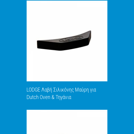
LODGE Λαβή Σιλικόνης Μαύρη για
Dutch Oven & Τηγάνια