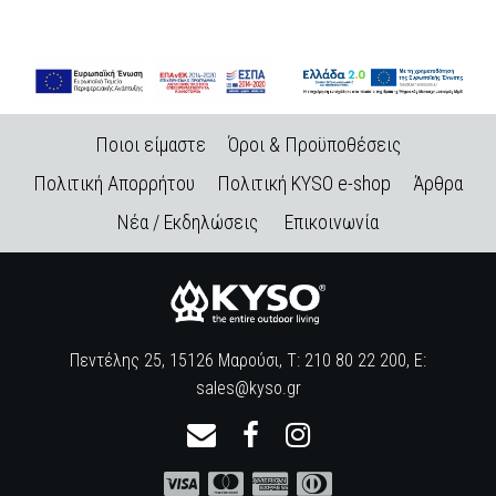
Ποιοι είμαστε
Όροι & Προϋποθέσεις
Πολιτική Απορρήτου
Πολιτική KYSO e-shop
Άρθρα
Νέα / Εκδηλώσεις
Επικοινωνία
Πεντέλης 25, 15126 Μαρούσι, Τ: 210 80 22 200, E:
sales@kyso.gr