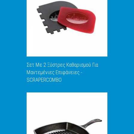
ΑΝΑΚΑΛΥΨΕ ΤΟ
Σετ Με 2 Ξύστρες Καθαρισμού Για
Μαντεμένιες Επιφάνειες -
SCRAPERCOMBO
ΑΝΑΚΑΛΥΨΕ ΤΟ