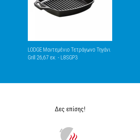
LODGE Μαντεμένιο Τετράγωνο Τηγάνι
Grill 26,67 εκ. - L8SGP3
Δες επίσης!
ΑΝΑΚΑΛΥΨΕ ΤΟ