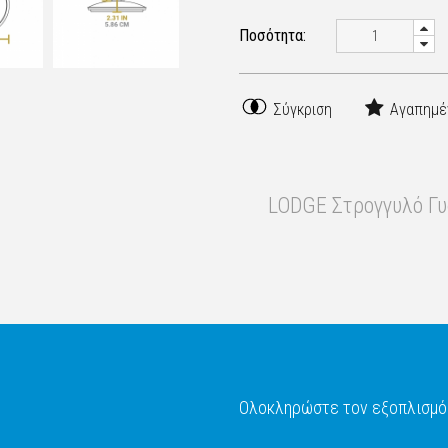
Ποσότητα:
Σύγκριση
Αγαπημέ
.
LODGE Στρογγυλό Γυά
Ολοκληρώστε τον εξοπλισμό 