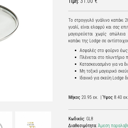
Τιμή:
31.00 €
Το στρογγυλό γυάλινο καπάκι 2
γυαλί, είναι ελαφρύ και σας επ
μαγειρεύεται χωρίς απώλεια 
καπάκι της Lodge σε αντίστοιχο
Ασφαλές στο φούρνο έως
Πλένεται στο πλυντήριο 
Κατασκευασμένο για να δι
Μη τοξικό μαγειρικό σκεύ
Ιδανικό για σκεύη Lodge 
Μήκος
20.95 εκ. |
Ύψος
8.40 εκ
Κωδικός:
GL8
Διαθεσιμότητα:
Άμεση παραλαβή