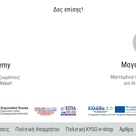
Δες επίσης!
ΑΝΑΚΑΛΥΨΕ ΤΟ
ΑΝΑΚΑΛΥΨΕ ΤΟ
Μαγε
demy
Μαντεμένια τ
αξιωμένους
για όλ
Weber!
σεις
Πολιτική Απορρήτου
Πολιτική KYSO e-shop
Άρθρα