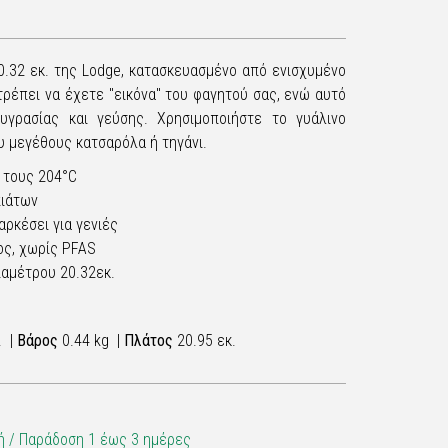
0.32 εκ. της Lodge, κατασκευασμένο από ενισχυμένο
ιτρέπει να έχετε "εικόνα" του φαγητού σας, ενώ αυτό
υγρασίας και γεύσης. Χρησιμοποιήστε το γυάλινο
υ μεγέθους κατσαρόλα ή τηγάνι.
 τους 204°C
πιάτων
αρκέσει για γενιές
ος, χωρίς PFAS
διαμέτρου 20.32εκ.
. |
Βάρος
0.44 kg |
Πλάτος
20.95 εκ.
 / Παράδoση 1 έως 3 ημέρες