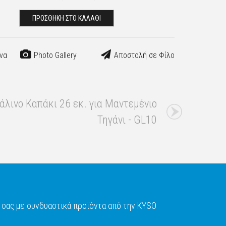
ΠΡΟΣΘΗΚΗ ΣΤΟ ΚΑΛΑΘΙ
να
Photo Gallery
Αποστολή σε Φίλο
λινο Καπάκι 26 εκ. για Μαντεμένιο
Τηγάνι - GL10
σας με συνδυαστικά προϊόντα από την KYSO