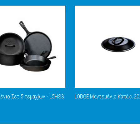
ένιo Σετ 5 τεμαχίων - L5HS3
LODGE Μαντεμένιο Καπάκι 20