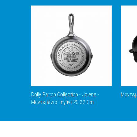
Dolly Parton Collection - Jolene -
Μαντεμ
Μαντεμένιο Τηγάνι 20.32 Cm