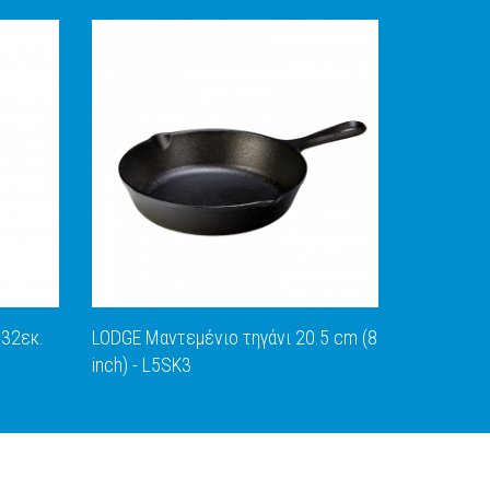
,32εκ.
LODGE Μαντεμένιο τηγάνι 20.5 cm (8
inch) - L5SK3