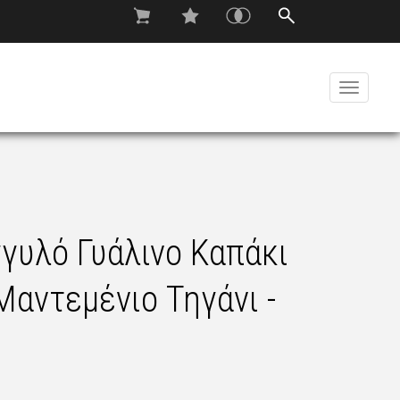
Toggle
navigati
γυλό Γυάλινο Καπάκι
 Μαντεμένιο Τηγάνι -