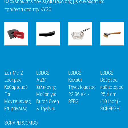
Ολοκληρώστε τον εξοπλισμό σας με συνδυαστικά
προϊόντα από την KYSO
Σετ Με 2
LODGE
LODGE -
LODGE
Ξύστρες
Λαβή
Καλάθι
Βούρτσα
Καθαρισμού
Σιλικόνης
Tηγανίσματος
καθαρισμού
Για
Μαύρη για
22.86 εκ. -
25,4 cm
Ε
ΑΝΑΚΑΛΥΨΕ
ΑΝΑΚΑΛΥΨΕ
ΑΝΑΚΑΛΥΨΕ
ΑΝΑΚΑΛΥΨ
Μαντεμένιες
Dutch Oven
8FB2
(10 Inch) -
ΤΟ
ΤΟ
ΤΟ
ΤΟ
Επιφάνειες
& Τηγάνια
SCRBRSH
-
SCRAPERCOMBO