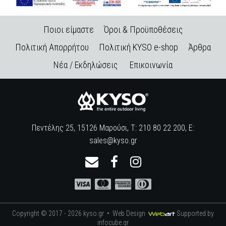
Ποιοι είμαστε
Όροι & Προϋποθέσεις
Πολιτική Απορρήτου
Πολιτική KYSO e-shop
Άρθρα
Νέα / Εκδηλώσεις
Επικοινωνία
Πεντέλης 25, 15126 Μαρούσι, Τ: 210 80 22 200, E:
sales@kyso.gr
Copyright © 2017 - 2026 kyso.gr •
Web Design
Supported by
infocube.gr