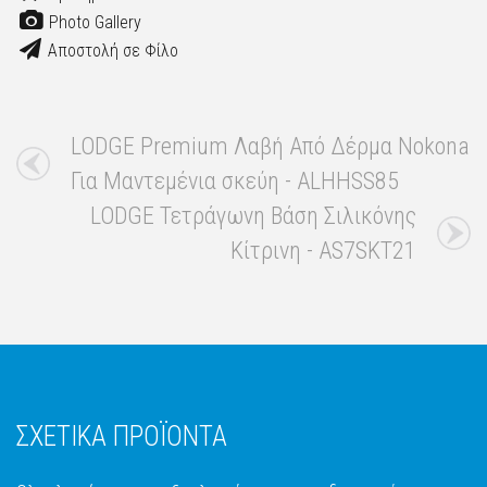
Photo Gallery
Αποστολή σε Φίλο
LODGE Premium Λαβή Από Δέρμα Nokona
Για Μαντεμένια σκεύη - ALHHSS85
LODGE Τετράγωνη Βάση Σιλικόνης
Κίτρινη - AS7SKT21
ΣΧΕΤΙΚΑ ΠΡΟΪΟΝΤΑ