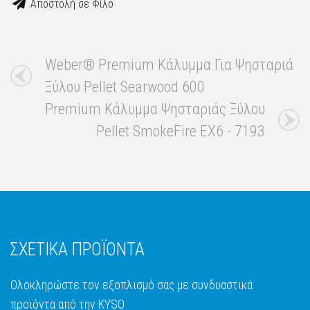
Αποστολή σε Φίλο
Weber® Premium Κάλυμμα Για Ψησταριά
Ξύλου Pellet Searwood 600
Premium Κάλυμμα Ψησταριάς Ξύλου
Pellet SmokeFire EX6 - 7193
ΣΧΕΤΙΚΑ ΠΡΟΪΟΝΤΑ
Ολοκληρώστε τον εξοπλισμό σας με συνδυαστικά
προϊόντα από την KYSO