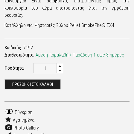
καινούργια! Είναι αδιάβροχο, επιτρέποντας όμως την
κυκλοφορία του αέρα αποτρέποντας έτσι την εμφάνιση
σκουριάς.
Κατάλληλο για: Ψησταριές Ξύλου Pellet SmokeFire® EX4
Κωδικός:
7192
Διαθεσιμότητα:
Άμεση παραλαβή / Παράδoση 1 έως 3 ημέρες
Ποσότητα:
ΠΡΟΣΘΗΚΗ ΣΤΟ ΚΑΛΑΘΙ
Σύγκριση
Αγαπημένα
Photo Gallery