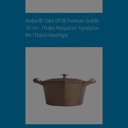
Weber® Slate GPSB Premium Griddle
76 cm - Πλάκα Ψησίματος Υγραερίου
Με Πλαϊνό Καυστήρα
ΑΝΑΚΑΛΥΨΕ ΤΟ