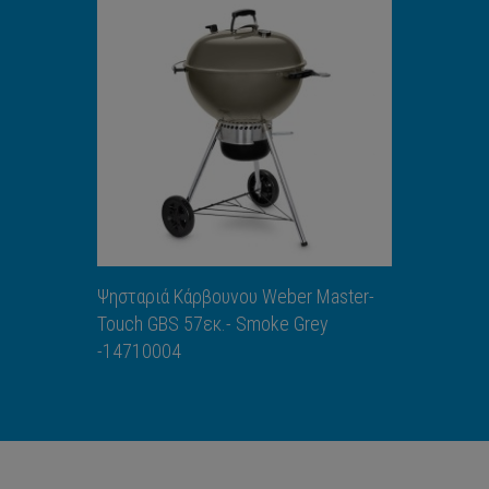
ΑΝΑΚΑΛΥΨΕ ΤΟ
Ψησταριά Κάρβουνου Weber Master-
Touch GBS 57εκ.- Smoke Grey
-14710004