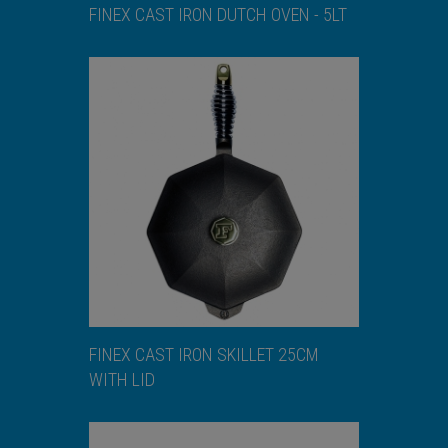
FINEX CAST IRON DUTCH OVEN - 5LT
ΑΝΑΚΑΛΥΨΕ ΤΟ
FINEX CAST IRON SKILLET 25CM
WITH LID