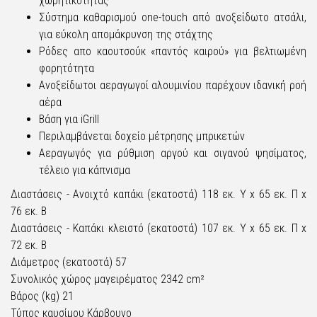
χωρητικότητας
Σύστημα καθαρισμού one-touch από ανοξείδωτο ατσάλι,
για εύκολη απομάκρυνση της στάχτης
Ρόδες απο καουτσούκ «παντός καιρού» για βελτιωμένη
φορητότητα
Ανοξείδωτοι αεραγωγοί αλουμινίου παρέχουν ιδανική ροή
αέρα
Βάση για iGrill
Περιλαμβάνεται δοχείο μέτρησης μπρικετών
Αεραγωγός για ρύθμιση αργού και σιγανού ψησίματος,
τέλειο για κάπνισμα
Διαστάσεις - Ανοιχτό καπάκι (εκατοστά) 118 εκ. Υ x 65 εκ. Π x
76 εκ. Β
Διαστάσεις - Καπάκι κλειστό (εκατοστά) 107 εκ. Υ x 65 εκ. Π x
72 εκ. Β
Διάμετρος (εκατοστά) 57
Συνολικός χώρος μαγειρέματος 2342 cm²
Βάρος (kg) 21
Τύπος καυσίμου Κάρβουνο