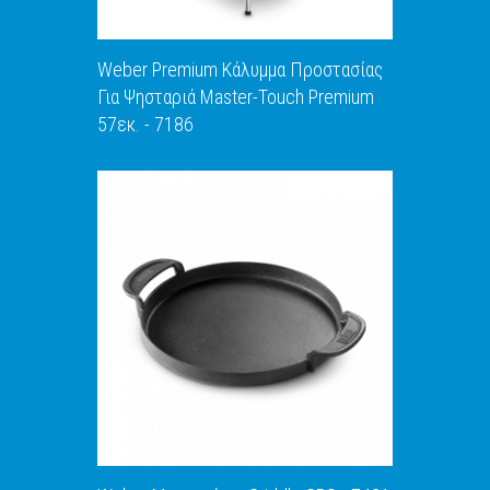
Weber Premium Κάλυμμα Προστασίας
Για Ψησταριά Master-Touch Premium
57εκ. - 7186
ΑΝΑΚΑΛΥΨΕ ΤΟ