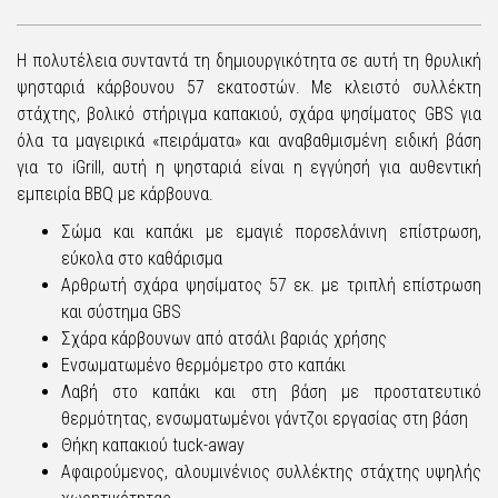
Η πολυτέλεια συνταντά τη δημιουργικότητα σε αυτή τη θρυλική
ψησταριά κάρβουνου 57 εκατοστών. Με κλειστό συλλέκτη
στάχτης, βολικό στήριγμα καπακιού, σχάρα ψησίματος GBS για
όλα τα μαγειρικά «πειράματα» και αναβαθμισμένη ειδική βάση
για το iGrill, αυτή η ψησταριά είναι η εγγύησή για αυθεντική
εμπειρία BBQ με κάρβουνα.
Σώμα και καπάκι με εμαγιέ πορσελάνινη επίστρωση,
εύκολα στο καθάρισμα
Αρθρωτή σχάρα ψησίματος 57 εκ. με τριπλή επίστρωση
και σύστημα GBS
Σχάρα κάρβουνων από ατσάλι βαριάς χρήσης
Ενσωματωμένο θερμόμετρο στο καπάκι
Λαβή στο καπάκι και στη βάση με προστατευτικό
θερμότητας, ενσωματωμένοι γάντζοι εργασίας στη βάση
Θήκη καπακιού tuck-away
Αφαιρούμενος, αλουμινένιος συλλέκτης στάχτης υψηλής