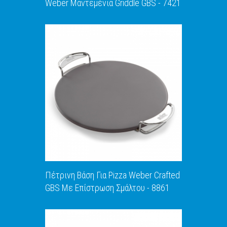
Weber Μαντεμένια Griddle GBS - 7421
ΑΝΑΚΑΛΥΨΕ ΤΟ
Πέτρινη Βάση Για Pizza Weber Crafted
GBS Με Επίστρωση Σμάλτου - 8861