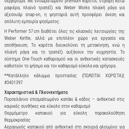
σερβίρισμα. Με ενσωματωμένο premium καρότσι, στιβαρή κάτω
ραφιέρα, πλαϊνό τραπέζι και Weber Works πλαϊκή ράγα για
αξεσουάρ snap-on, η ψησταριά αυτή προσφέρει άνεση και
απόλυτη εμπειρία ψησίματος.
Η Performer 57 cm διαθέτει όλες τις κλασικές λειτουργίες της
Weber Kettle, αλλά με επιπλέον χώρο για εργασία και
αποθήκευση. Το καρότσι διευκολύνει τη μετακίνηση, ενώ η
πλαϊνή ράγα και το τραπέζι αυξάνουν την ευχρηστία. Το
σύστημα One-Touch καθαρισμού και οι ανθεκτικές κατασκευές
καθιστούν το ψήσιμο και τον καθαρισμό εύκολα και γρήγορα.
**Κατάλληλο κάλυμμα προστασίας (ΠΩΛΕΙΤΑΙ ΧΩΡΙΣΤΑ)|:
#3401397
Χαρακτηριστικά & Πλεονεκτήματα
Πορσελάνινο επισμαλτωμένο καπάκι & κάδος – ανθεκτικό στις
καιρικές συνθήκες και εύκολο στον καθαρισμό
Θερμόμετρο καπακιού για εύκολη παρακολούθηση
θερμοκρασίας
Αεραγωγός καπακιού από ανθεκτικό στη σκουριά αλουμίνιο για