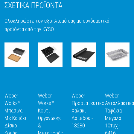
ΣΧΕΤΙΚΑ ΠΡΟΪΟΝΤΑ
Ολοκληρώστε τον εξοπλισμό σας με συνδυαστικά
προϊόντα από την KYSO
Weber
Weber
Weber
Weber
Works™
Works™
Προστατευτικό
Ανταλλακτικά
Μπασίνα
Κουτί
Χαλάκι
Ταψάκια
Με Καπάκι
Οργάνωσης
Δαπέδου -
Μεγάλα
Ε
ΑΝΑΚΑΛΥΨΕ
ΑΝΑΚΑΛΥΨΕ
ΑΝΑΚΑΛΥΨΕ
ΑΝΑΚΑΛΥΨ
Δίσκο
&
18280
10τμχ -
ΤΟ
ΤΟ
ΤΟ
ΤΟ
Κοπής
Μεταφοράς
6416