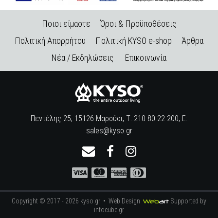
Ποιοι είμαστε
Όροι & Προϋποθέσεις
Πολιτική Απορρήτου
Πολιτική KYSO e-shop
Άρθρα
Νέα / Εκδηλώσεις
Επικοινωνία
Πεντέλης 25, 15126 Μαρούσι, Τ: 210 80 22 200, E:
sales@kyso.gr
Copyright © 2017 - 2026 kyso.gr •
Web Design
Supported by
infocube.gr