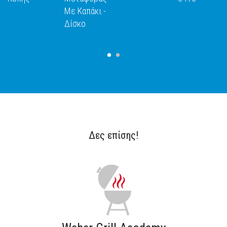
Με Καπάκι -
Δίσκο
Δες επίσης!