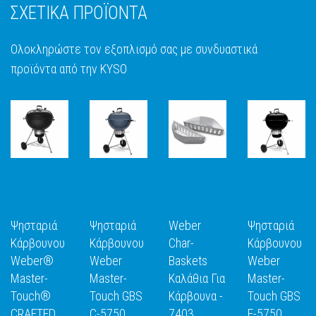
ΣΧΕΤΙΚΑ ΠΡΟΪΟΝΤΑ
Ολοκληρώστε τον εξοπλισμό σας με συνδυαστικά
προϊόντα από την KYSO
Ψησταριά
Ψησταριά
Weber
Ψησταριά
Κάρβουνου
Κάρβουνου
Char-
Κάρβουνου
Weber®
Weber
Baskets
Weber
Master-
Master-
Καλάθια Για
Master-
Ε
ΑΝΑΚΑΛΥΨΕ
ΑΝΑΚΑΛΥΨΕ
ΑΝΑΚΑΛΥΨΕ
ΑΝΑΚΑΛΥΨ
Touch®
Touch GBS
Κάρβουνα -
Touch GBS
ΤΟ
ΤΟ
ΤΟ
ΤΟ
CRAFTED
C-5750
7403
E-5750