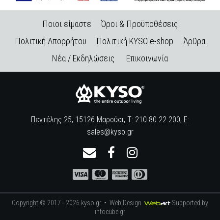
Ποιοι είμαστε
Όροι & Προϋποθέσεις
Πολιτική Απορρήτου
Πολιτική KYSO e-shop
Άρθρα
Νέα / Εκδηλώσεις
Επικοινωνία
Πεντέλης 25, 15126 Μαρούσι, Τ: 210 80 22 200, E:
sales@kyso.gr
Copyright © 2017 - 2026 kyso.gr •
Web Design
Supported by
infocube.gr