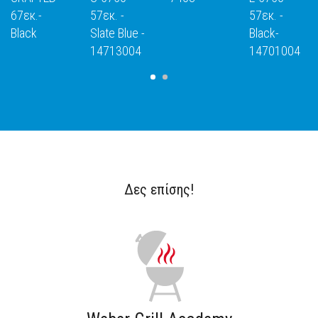
67εκ.-
57εκ. -
57εκ. -
Black
Slate Blue -
Black-
14713004
14701004
Δες επίσης!