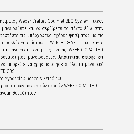
ψησίματος Weber Crafted Gourmet BBQ System, πλέον
α μαγειρεύετε και να σερβίρετε τα πάντα έξω, στην
καταστήστε τις υπάρχουσες σχάρες ψησίματος με τις
έ πορσελάνινη επίστρωση WEBER CRAFTED και κάντε
 τα μαγειρικά σκεύη της σειράς WEBER CRAFTED,
 δυνατότητες μαγειρέματος.
Απαιτείται επίσης κιτ
 να μπορείτε να χρησιμοποιήσετε όλα τα μαγειρικά
TED GBS.
ές Υγραερίου Genesis Σειρά 400
 περισσότερων μαγειρικών σκευών WEBER CRAFTED
ατανομή θερμότητας