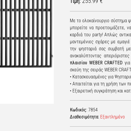
Τιμή:
255.99 €
Με το ολοκαίνουργιο σύστημα 
μπορείτε να προετοιμάζετε, ν
καρδιά του party! Απλώς αντι
μαντεμένιες σχάρες με εμαγι
την ψησταριά σας συμβατή με
ανακαλύπτοντας απεριόριστες
πλαισίου WEBER CRAFTED
για
σκεύη της σειράς WEBER CRAF
• Κατασκευασμένες για Ψησταρι
• Απαιτείται για τη χρήση των
• Εξαιρετική συγκράτηση και κ
Κωδικός:
7854
Διαθεσιμότητα:
Εξαντλημένο