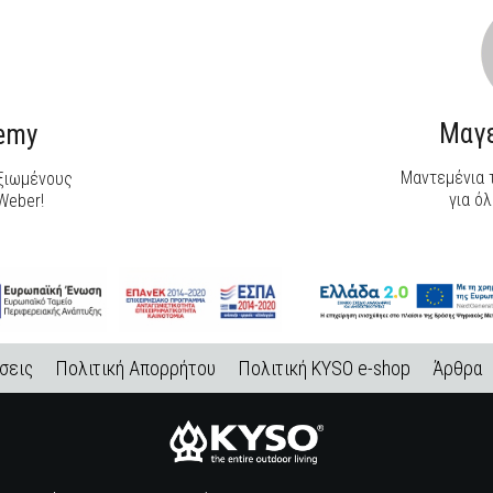
Μαγε
demy
Μαντεμένια τ
αξιωμένους
για όλ
Weber!
σεις
Πολιτική Απορρήτου
Πολιτική KYSO e-shop
Άρθρα