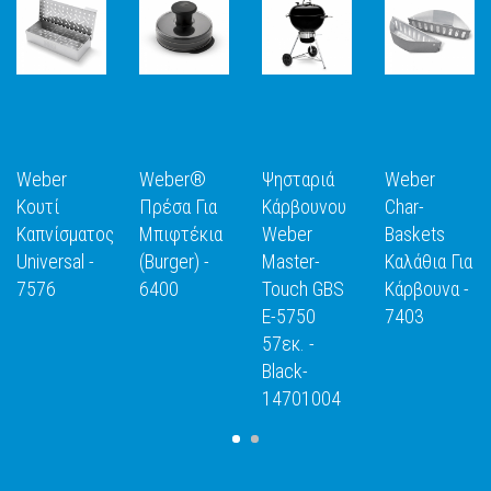
Weber
Weber®
Ψησταριά
Weber
Κουτί
Πρέσα Για
Κάρβουνου
Char-
Καπνίσματος
Μπιφτέκια
Weber
Baskets
Universal -
(Burger) -
Master-
Καλάθια Για
Ε
ΑΝΑΚΑΛΥΨΕ
ΑΝΑΚΑΛΥΨΕ
ΑΝΑΚΑΛΥΨΕ
ΑΝΑΚΑΛΥΨ
7576
6400
Touch GBS
Κάρβουνα -
ΤΟ
ΤΟ
ΤΟ
ΤΟ
E-5750
7403
57εκ. -
Black-
14701004