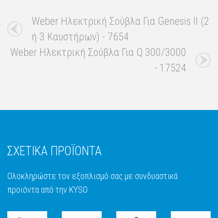
Weber Ηλεκτρική Σούβλα Για Genesis II (2
ή 3 Καυστήρων) - 7654
Weber Ηλεκτρική Σούβλα Για Q 300/3000
- 17524
ΣΧΕΤΙΚΑ ΠΡΟΪΟΝΤΑ
Ολοκληρώστε τον εξοπλισμό σας με συνδυαστικά
προϊόντα από την KYSO