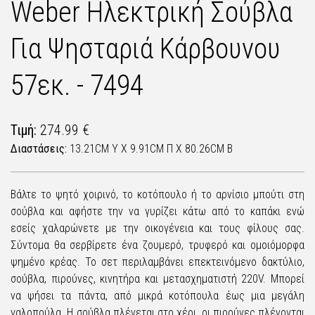
Weber Ηλεκτρική Σούβλα
Για Ψησταριά Κάρβουνου
57εκ. - 7494
Τιμή:
274.99 €
Διαστάσεις:
13.21CM Υ X 9.91CM Π X 80.26CM Β
Βάλτε το ψητό χοιρινό, το κοτόπουλο ή το αρνίσιο μπούτι στη
σούβλα και αφήστε την να γυρίζει κάτω από το καπάκι ενώ
εσείς χαλαρώνετε με την οικογένεια και τους φίλους σας.
Σύντομα θα σερβίρετε ένα ζουμερό, τρυφερό και ομοιόμορφα
ψημένο κρέας. Το σετ περιλαμβάνει επεκτεινόμενο δακτύλιο,
σούβλα, πιρούνες, κινητήρα και μετασχηματιστή 220V. Μπορεί
να ψήσει τα πάντα, από μικρά κοτόπουλα έως μια μεγάλη
γαλοπούλα. Η σούβλα πλένεται στο χέρι, οι πιρούνες πλένονται