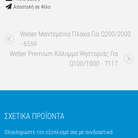
Αποστολή σε Φίλο
Weber Μαντεμένια Πλάκα Για Q200/2000
- 6559
Weber Premium Κάλυμμα Ψησταριάς Για
Q100/1000 - 7117
ΣΧΕΤΙΚΑ ΠΡΟΪΟΝΤΑ
Ολοκληρώστε τον εξοπλισμό σας με συνδυαστικά