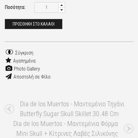
Ποσότητα:
ΠΡΟΣΘΗΚΗ ΣΤΟ ΚΑΛΑΘΙ
Σύγκριση
Αγαπημένα
Photo Gallery
Αποστολή σε Φίλο
Dia de los Muertos - Μαντεμένιο Τηγάνι
Butterfly Sugar Skull Skillet 30.48 Cm
Dia de los Muertos - Μαντεμένια Φόρμα
Mini Skull + Κίτρινες Λαβές Σιλικόνης