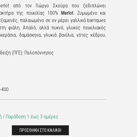
 Merlot από τον Γιώργο Σκούρα που ξεδιπλώνει
ακτήρα της ποικιλίας 100%
Merlot.
Ζυμωμένο και
ξαμενές, παλαιωμένο σε εν μέρει γαλλικά barriques
στη φιάλη. Απαλό, αλλά πυκνό, γλυκός ποικιλιακός
κεράσια, δαμάσκηνα, γλυκιά βανίλια, νότες κέδρου,
δειξη (ΠΓΕ): Πελοπόννησος
-400
 / Παράδoση 1 έως 3 ημέρες
ΠΡΟΣΘΗΚΗ ΣΤΟ ΚΑΛΑΘΙ