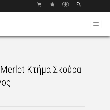
Toggle
navigati
 Merlot Κτήμα Σκούρα
νος