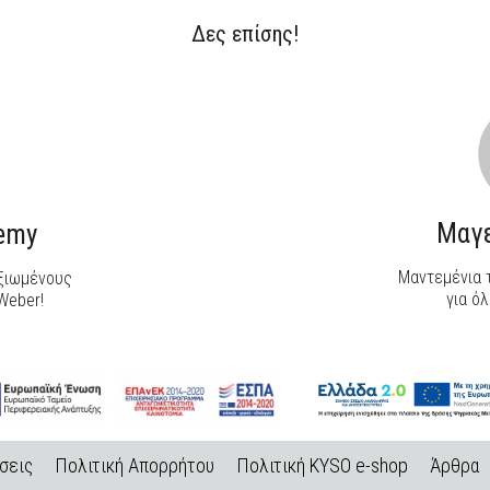
Δες επίσης!
ΑΝΑΚΑΛΥΨΕ ΤΟ
ΑΝΑΚΑΛΥΨΕ ΤΟ
Μαγε
demy
Μαντεμένια τ
αξιωμένους
για όλ
Weber!
σεις
Πολιτική Απορρήτου
Πολιτική KYSO e-shop
Άρθρα