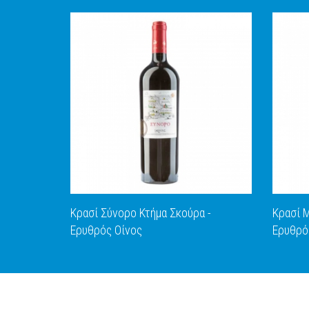
Κρασί Σύνορο Κτήμα Σκούρα -
Κρασί 
Ερυθρός Οίνος
Ερυθρό