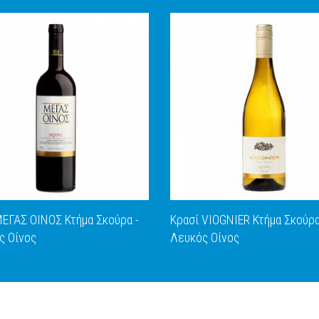
ΜΕΓΑΣ ΟΙΝΟΣ Κτήμα Σκούρα -
Κρασί VIOGNIER Κτήμα Σκούρα
ς Οίνος
Λευκός Οίνος