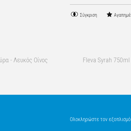
Σύγκριση
Αγαπημέ
ύρα - Λευκός Οίνος
Fleva Syrah 750ml
Ολοκληρώστε τον εξοπλισμό 