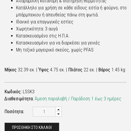
Απαράμιλλη κατανομή & διατήρηση θερμότητας
Κατάλληλο για χρήση σε κάθε είδους εστία ή φούρνο, στο
μπάρμπεκιου ή απευθείας πάνω στη φωτιά.
Ιδανικό για επαγωγικές εστίες
Χωρητικότητα: 3 αυγά
Κατασκευασμένο στις Η.Π.Α.
Κατασκευασμένο για να διαρκέσει για γενιές
Μη τοξικό μαγειρικό σκεύος, χωρίς PFAS
Μήκος
32.39 εκ. |
Ύψος
4.75 εκ. |
Πλάτος
22 εκ. |
Βάρος
1.45 kg
Κωδικός:
L5SK3
Διαθεσιμότητα:
Άμεση παραλαβή / Παράδoση 1 έως 3 ημέρες
Ποσότητα:
ΠΡΟΣΘΗΚΗ ΣΤΟ ΚΑΛΑΘΙ