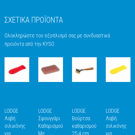
ΣΧΕΤΙΚΑ ΠΡΟΪΟΝΤΑ
Ολοκληρώστε τον εξοπλισμό σας με συνδυαστικά
προϊόντα από την KYSO
LODGE
LODGE
LODGE
LODGE
Λαβή
Σφουγγάρι
Βούρτσα
Λαβή
σιλικόνης
Καθαρισμού
καθαρισμού
σιλικόνης
για
Με
25,4 cm
για