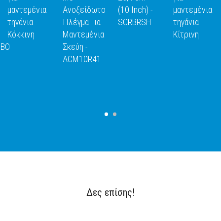
Ε
ΑΝΑΚΑΛΥΨΕ
ΑΝΑΚΑΛΥΨΕ
ΑΝΑΚΑΛΥΨΕ
ΑΝΑΚΑΛΥΨ
μαντεμένια
Ανοξείδωτο
(10 Inch) -
μαντεμένια
ΤΟ
ΤΟ
ΤΟ
ΤΟ
τηγάνια
Πλέγμα Για
SCRBRSH
τηγάνια
Κόκκινη
Μαντεμένια
Κίτρινη
MBO
Σκεύη -
ACM10R41
Δες επίσης!