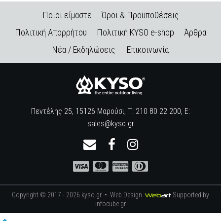
Ποιοι είμαστε
Όροι & Προϋποθέσεις
Πολιτική Απορρήτου
Πολιτική KYSO e-shop
Άρθρα
Νέα / Εκδηλώσεις
Επικοινωνία
Πεντέλης 25, 15126 Μαρούσι, Τ: 210 80 22 200, E:
sales@kyso.gr
Copyright © 2017 - 2026 kyso.gr •
Web Design
Supported by
infocube.gr