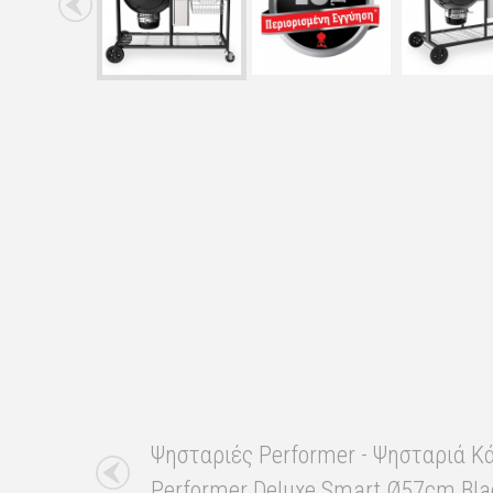
Ψησταριές Performer - Ψησταριά Κ
Performer Deluxe Smart Ø57cm Bla