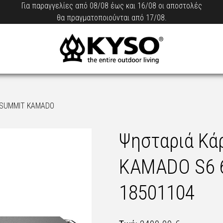
Για παραγγελίες από 08/08 έως και 16/08 οι αποστολές
θα πραγματοποιούνται από 17/08.
 SUMMIT KAMADO
Ψησταριά Κά
KAMADO S6 
18501104