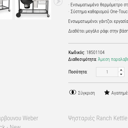
· Ενσωματωμένο θερμόμετρο στ
· Σύστημα καθαριομού One-Tou
Ενσωματωμένοι γάντζοι εργασί
Διαθέτει μεγάλο ράφι στην βάσ
Κωδικός:
18501104
Διαθεσιμότητα:
Άμεση παραλαβή
Ποσότητα:
Σύγκριση
Αγαπημέ
άρβουνου Weber
Ψησταριές Ranch Kettle
ck - New