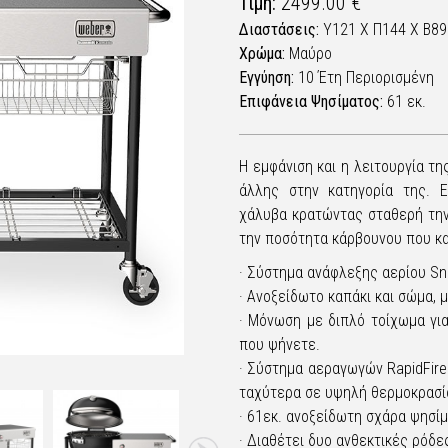
Τιμή:
2499.00 €
Διαστάσεις:
Υ121 X Π144 X Β8
Χρώμα:
Μαύρο
Εγγύηση:
10 Έτη Περιορισμένη
Επιφάνεια Ψησίματος:
61 εκ.
Η εμφάνιση και η λειτουργία τ
άλλης στην κατηγορία της. Ε
χάλυβα κρατώντας σταθερή την
την ποσότητα κάρβουνου που κ
· Σύστημα ανάφλεξης αερίου Sn
· Ανοξείδωτο καπάκι και σώμα,
· Μόνωση με διπλό τοίχωμα γι
που ψήνετε.
· Σύστημα αεραγωγών RapidFire
ταχύτερα σε υψηλή θερμοκρασί
· 61εκ. ανοξείδωτη σχάρα ψησί
· Διαθέτει δυο ανθεκτικές ρόδε