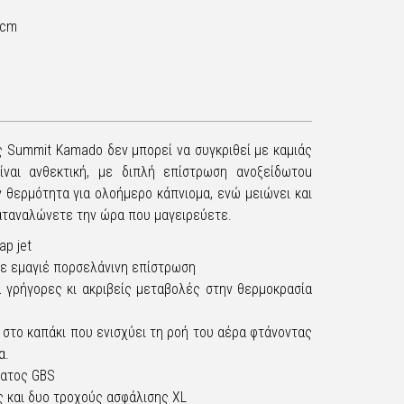
9cm
ης Summit Kamado δεν μπορεί να συγκριθεί με καμιάς
ίναι ανθεκτική, με διπλή επίστρωση ανοξείδωτοu
 θερμότητα για ολοήμερο κάπνιομα, ενώ μειώνει και
αταναλώνετε την ώρα που μαγειρεύετε.
ap jet
 με εμαγιέ πορσελάνινη επίστρωση
α γρήγορες κι ακριβείς μεταβολές στην θερμοκρασία
 στο καπάκι που ενισχύει τη ροή του αέρα φτάνοντας
α.
ματος GBS
ς και δυο τροχούς ασφάλισης XL