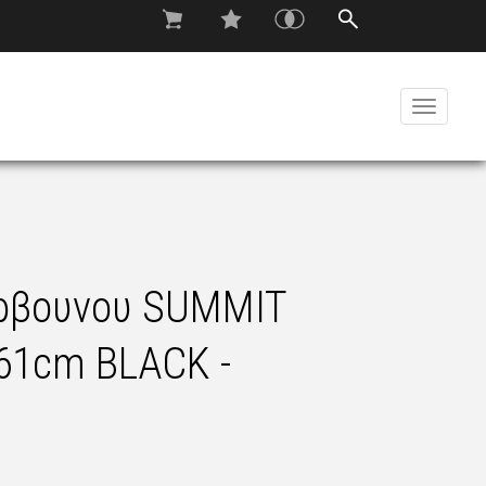
Toggle
navigati
ρβουνου SUMMIT
61cm BLACK -