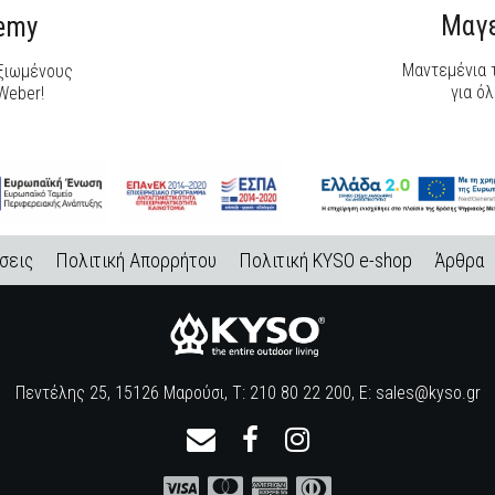
Μαγε
demy
Μαντεμένια τ
αξιωμένους
για όλ
Weber!
σεις
Πολιτική Απορρήτου
Πολιτική KYSO e-shop
Άρθρα
Πεντέλης 25, 15126 Μαρούσι, Τ: 210 80 22 200, E:
sales@kyso.gr