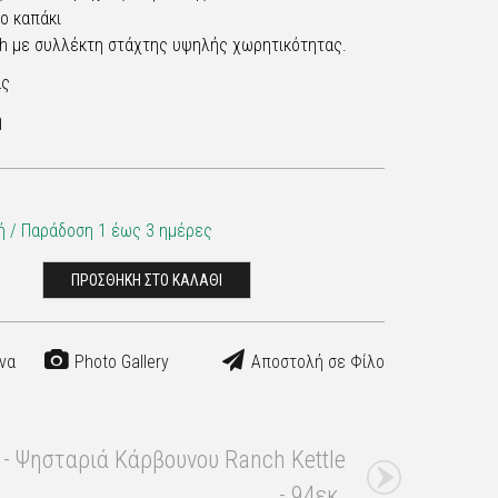
ο καπάκι
ch με συλλέκτη στάχτης υψηλής χωρητικότητας.
ας
η
 / Παράδoση 1 έως 3 ημέρες
ΠΡΟΣΘΗΚΗ ΣΤΟ ΚΑΛΑΘΙ
να
Photo Gallery
Αποστολή σε Φίλο
 - Ψησταριά Κάρβουνου Ranch Kettle
- 94εκ.