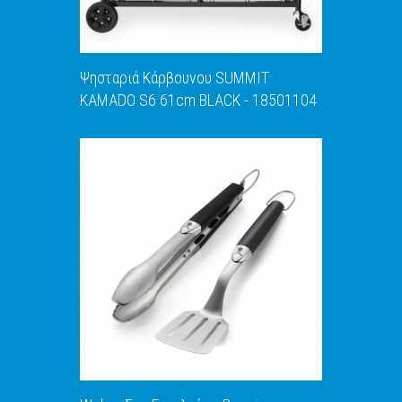
Ψησταριά Κάρβουνου SUMMIT
KAMADO S6 61cm BLACK - 18501104
ΑΝΑΚΑΛΥΨΕ ΤΟ