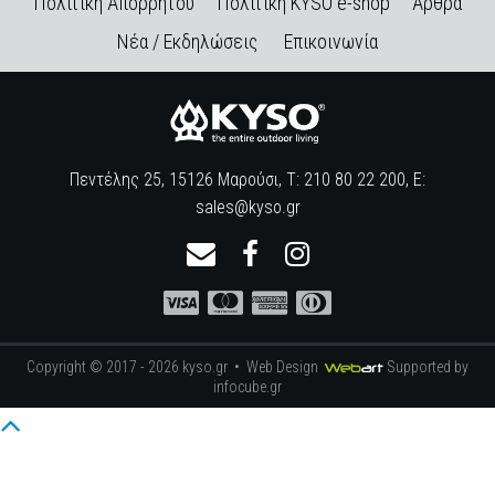
Πολιτική Απορρήτου
Πολιτική KYSO e-shop
Άρθρα
Νέα / Εκδηλώσεις
Επικοινωνία
Πεντέλης 25, 15126 Μαρούσι, Τ: 210 80 22 200, E:
sales@kyso.gr
Copyright © 2017 - 2026 kyso.gr •
Web Design
Supported by
infocube.gr