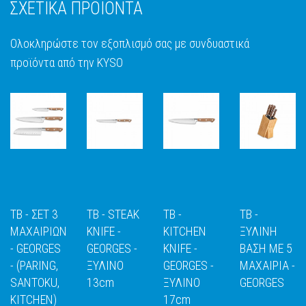
ΣΧΕΤΙΚΑ ΠΡΟΪΟΝΤΑ
Ολοκληρώστε τον εξοπλισμό σας με συνδυαστικά
προϊόντα από την KYSO
TB - ΣΕΤ 3
TB - STEAK
TB -
TB -
ΜΑΧΑΙΡΙΩΝ
KNIFE -
KITCHEN
ΞΥΛΙΝΗ
- GEORGES
GEORGES -
KNIFE -
ΒΑΣΗ ΜΕ 5
- (PARING,
ΞΥΛΙΝΟ
GEORGES -
ΜΑΧΑΙΡΙΑ -
Ε
ΑΝΑΚΑΛΥΨΕ
ΑΝΑΚΑΛΥΨΕ
ΑΝΑΚΑΛΥΨΕ
ΑΝΑΚΑΛΥΨ
SANTOKU,
13cm
ΞΥΛΙΝΟ
GEORGES
ΤΟ
ΤΟ
ΤΟ
ΤΟ
KITCHEN)
17cm