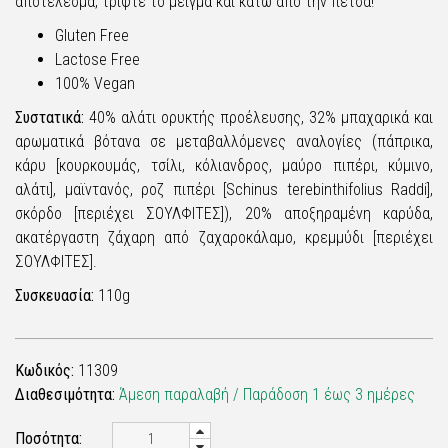
αποτέλεσμα, τρίψτε το μείγμα και κάτω από την πέτσα!
Gluten Free
Lactose Free
100% Vegan
Συστατικά:
40% αλάτι ορυκτής προέλευσης, 32% μπαχαρικά και
αρωματικά βότανα σε μεταβαλλόμενες αναλογίες (πάπρικα,
κάρυ [κουρκουμάς, τσίλι, κόλιανδρος, μαύρο πιπέρι, κύμινο,
αλάτι], μαϊντανός, ροζ πιπέρι [Schinus terebinthifolius Raddi],
σκόρδο [περιέχει ΣΟΥΛΦΙΤΕΣ]), 20% αποξηραμένη καρύδα,
ακατέργαστη ζάχαρη από ζαχαροκάλαμο, κρεμμύδι [περιέχει
ΣΟΥΛΦΙΤΕΣ].
Συσκευασία:
110g
Κωδικός:
11309
Διαθεσιμότητα:
Άμεση παραλαβή / Παράδoση 1 έως 3 ημέρες
Ποσότητα: