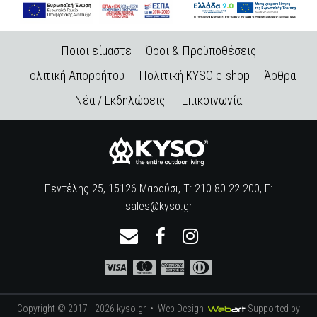
Ποιοι είμαστε
Όροι & Προϋποθέσεις
Πολιτική Απορρήτου
Πολιτική KYSO e-shop
Άρθρα
Νέα / Εκδηλώσεις
Επικοινωνία
Πεντέλης 25, 15126 Μαρούσι, Τ: 210 80 22 200, E:
sales@kyso.gr
Copyright © 2017 - 2026 kyso.gr •
Web Design
Supported by