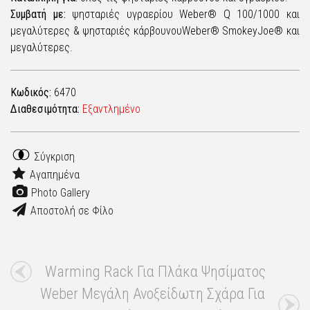
Συμβατή με:
ψησταριές υγραερίου Weber® Q 100/1000 και
μεγαλύτερες & ψησταριές κάρβουνουWeber® SmokeyJoe® και
μεγαλύτερες.
Κωδικός:
6470
Διαθεσιμότητα:
Εξαντλημένο
Σύγκριση
Αγαπημένα
Photo Gallery
Αποστολή σε Φίλο
Warming Rack Για Πλάκα Ψησίματος
Weber Μεγάλη Ανοξείδωτη Σχάρα Για