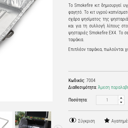
Το Smokefire κιτ δημιουργεί υ
φαγητό. Το κιτ υγρού καπνίσματ
σχάρα ψησίματος της ψησταριά
και για τη συλλογή λίπους στ
ψησταριές Smokefire ΕΧ4. Το σε
ταψάκια.
Επιπλέον ταψάκια, πωλούνται χ
Κωδικός:
7004
Διαθεσιμότητα:
Άμεση παραλαβή
Ποσότητα:
Σύγκριση
Αγαπημέ