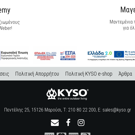
Μαγε
demy
Μαντεμένια τ
αξιωμένους
για όλ
Weber!
σεις
Πολιτική Απορρήτου
Πολιτική KYSO e-shop
Άρθρα
Πεντέλης 25, 15126 Μαρούσι, Τ: 210 80 22 200, E:
sales@kyso.gr