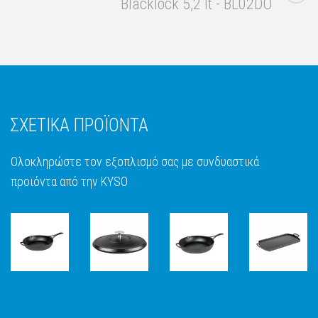
Blacklock 5,2 lt - BL02DO
ΣΧΕΤΙΚΑ ΠΡΟΪΟΝΤΑ
Ολοκληρώστε τον εξοπλισμό σας με συνδυαστικά
προϊόντα από την KYSO