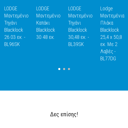
LODGE
LODGE
LODGE
Lodge
Μαντεμένιο
Μαντεμένιο
Μαντεμένιο
Μαντεμένια
Τηγάνι
Καπάκι
Τηγάνι
Πλάκα
Blacklock
Blacklock
Blacklock
Blacklock
Ε
ΑΝΑΚΑΛΥΨΕ
ΑΝΑΚΑΛΥΨΕ
ΑΝΑΚΑΛΥΨΕ
ΑΝΑΚΑΛΥΨ
26.03 εκ. -
30.48 εκ.
30,48 εκ. -
25,4 x 50,8
ΤΟ
ΤΟ
ΤΟ
ΤΟ
BL96SK
BL39SK
εκ. Με 2
Λαβές -
BL77DG
Δες επίσης!