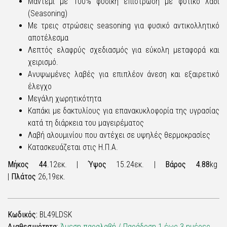
Μαντέμι με 100% φυσική επίστρωση με φυτικό λάδι
(Seasoning)
Με τρεις στρώσεις seasoning για φυσικό αντικολλητικό
αποτέλεσμα
Λεπτός ελαφρύς σχεδιασμός για εύκολη μεταφορά και
χειρισμό.
Ανυψωμένες λαβές για επιπλέον άνεση και εξαιρετικό
έλεγχο
Μεγάλη χωρητικότητα
Καπάκι με δακτυλίους για επανακυκλοφορία της υγρασίας
κατά τη διάρκεια του μαγειρέματος
Λαβή αλουμινίου που αντέχει σε υψηλές θερμοκρασίες
Κατασκευάζεται στις Η.Π.Α.
Μήκος 44
.12εκ. |
Ύψος
15.24εκ. |
Βάρος 4.88
kg
|
Πλάτος
26,19εκ.
Κωδικός:
BL49LDSK
Διαθεσιμότητα:
Άμεση παραλαβή / Παράδoση 1 έως 3 ημέρες