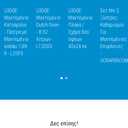
LODGE
LODGE
LODGE
Σετ Με 2
Μαντεμένια
Μαντεμένιο
Μαντεμένια
Ξύστρες
Κατσαρόλα
Dutch Oven
Πλάκα /
Καθαρισμού
- Γάστρα με
- 8.52
Σχάρα δύο
Για
Ε
ΑΝΑΚΑΛΥΨΕ
ΑΝΑΚΑΛΥΨΕ
ΑΝΑΚΑΛΥΨΕ
ΑΝΑΚΑΛΥΨ
Μαντεμένιο
λίτρων -
όψεων
Μαντεμένιες
ΤΟ
ΤΟ
ΤΟ
ΤΟ
καπάκι 1,89
L12DO3
42x24 εκ.
Επιφάνειες
lt - L2SP3
-
SCRAPERCO
Δες επίσης!