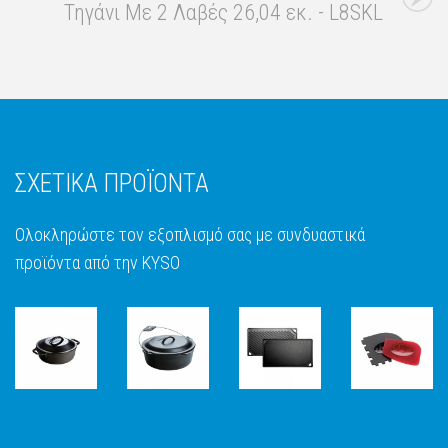
Τηγάνι Με 2 Λαβές 26,04 εκ. - L8SKL
ΣΧΕΤΙΚΑ ΠΡΟΪΟΝΤΑ
Ολοκληρώστε τον εξοπλισμό σας με συνδυαστικά
προϊόντα από την KYSO