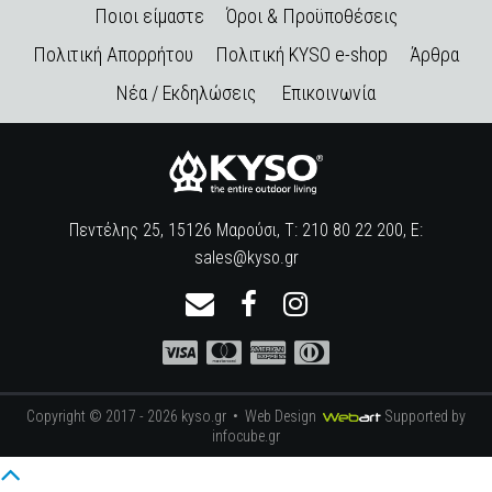
Ποιοι είμαστε
Όροι & Προϋποθέσεις
Πολιτική Απορρήτου
Πολιτική KYSO e-shop
Άρθρα
Νέα / Εκδηλώσεις
Επικοινωνία
Πεντέλης 25, 15126 Μαρούσι, Τ: 210 80 22 200, E:
sales@kyso.gr
Copyright © 2017 - 2026 kyso.gr •
Web Design
Supported by
infocube.gr