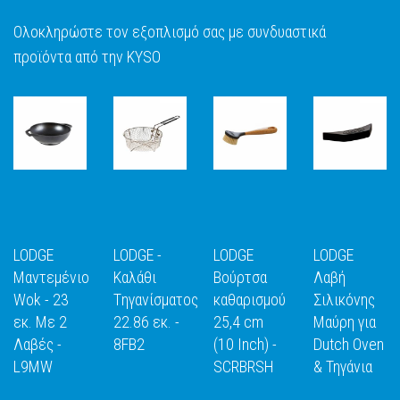
Ολοκληρώστε τον εξοπλισμό σας με συνδυαστικά
προϊόντα από την KYSO
LODGE
LODGE -
LODGE
LODGE
Μαντεμένιο
Καλάθι
Βούρτσα
Λαβή
Wok - 23
Tηγανίσματος
καθαρισμού
Σιλικόνης
εκ. Με 2
22.86 εκ. -
25,4 cm
Μαύρη για
Ε
ΑΝΑΚΑΛΥΨΕ
ΑΝΑΚΑΛΥΨΕ
ΑΝΑΚΑΛΥΨΕ
ΑΝΑΚΑΛΥΨ
Λαβές -
8FB2
(10 Inch) -
Dutch Oven
ΤΟ
ΤΟ
ΤΟ
ΤΟ
L9MW
SCRBRSH
& Τηγάνια